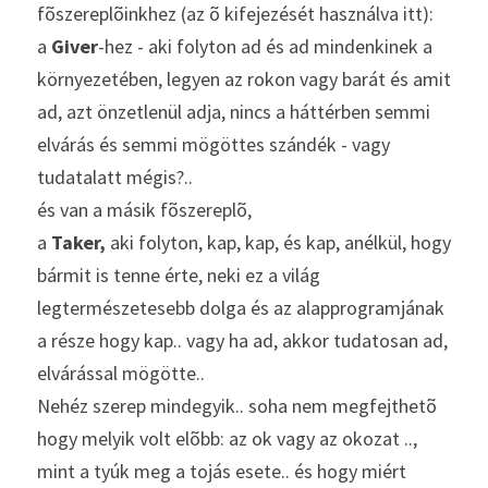
fõszereplõinkhez (az õ kifejezését használva itt):
a 
Giver
-hez - aki folyton ad és ad mindenkinek a 
környezetében, legyen az rokon vagy barát és amit 
ad, azt önzetlenül adja, nincs a háttérben semmi 
elvárás és semmi mögöttes szándék - vagy 
tudatalatt mégis?..
és van a másik fõszereplõ,
a 
Taker,
 aki folyton, kap, kap, és kap, anélkül, hogy 
bármit is tenne érte, neki ez a világ 
legtermészetesebb dolga és az alapprogramjának 
a része hogy kap.. vagy ha ad, akkor tudatosan ad, 
elvárással mögötte..
Nehéz szerep mindegyik.. soha nem megfejthetõ 
hogy melyik volt elõbb: az ok vagy az okozat .., 
mint a tyúk meg a tojás esete.. és hogy miért 