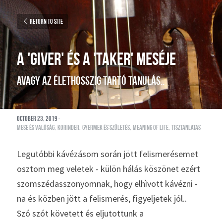
Return to site
A 'GIVER' és a 'TAKER' meséje
avagy az élethosszig tartó tanulás..
October 23, 2019
·
mese és valóság,
korinder,
gyermek és születés,
meaning of life,
tisztanlatas
Legutóbbi kávézásom során jött felismerésemet 
osztom meg veletek - külön hálás köszönet ezért 
szomszédasszonyomnak, hogy elhìvott kávézni - 
na és közben jött a felismerés, figyeljetek jól..
Szó szót követett és eljutottunk a 