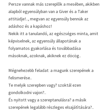
Persze vannak más szereplõk a mesében, akikben 
alapból egyensúlyban van a Giver és a Taker 
attitüdje!.., megvan az egyensúly bennük az 
adáshoz és a kapáshoz!
Nekik itt a tanulandó, az egészséges minta, amit 
képviselnek, az egyensúly állapotának a 
folyamatos gyakorlása és továbbadása 
másoknak, azoknak, akiknek ez döcög..
Mégnehezebb feladat: a magunk szerepének a 
felismerése..
Te melyik szerepben vagy? szoktál ezen 
gondolkodni vajon?..
És nyitott vagy a szereptanulásra? a másik 
szerepének legalább részleges elsajátìtására?..