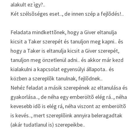
alakult ez ìgy?..
Két szélsõséges eset.., de innen szép a fejlõdés!..
Feladata mindkettõnek, hogy a Giver eltanulja 
kicsit a Taker szerepét és tanuljon meg kapni.. ês 
hogy a Taker is eltanulja kicsit a Giver szerepét, 
tanuljon meg önzetlenül adni.. és akkor már kezd 
kialakulni a kapcsolat egyensúlyi állapota.. és 
közben a szereplõk tanulnak, fejlõdnek..
Nehéz feladat a másik szerepének az eltanulása és 
gyakorlása.., de néha egy emberöltõ elég rá.., néha 
kevesebb idõ is elég rá, néha viszont az emberöltõ 
is kevés.., mert szereplõink annyira beleragadtak 
(akár tudatlanul is) szerepeikbe..