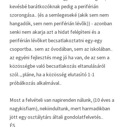
kevésbé barátkozóknak pedig a periférián 
szorongása.. (és a semlegeseké (akik sem nem 
hangadók, sem nem periférián lévõk)) - azonban 
senki nem akarja azt a hidat felépìteni és a 
periférián lévõket becsatlakoztatni egy-egy 
csoportba.. sem az óvodában, sem az iskolában.. 
az egyéni fejlesztés meg jó ha van, de az sem a 
közösségbe való becsatlakozás eltanulásáról 
szól.., pláne, ha a közösség elutasìtó 1-1 
próbálkozás alkalmával..
Most a felvételi van napirenden nálunk, (10 éves a 
nagykisfiam), nekiindultunk, mert harmadikban 
jött egy osztálytárs általi gondolatfelvetés..
ÉS