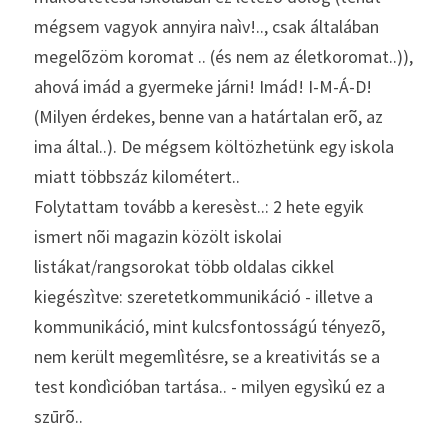
mégsem vagyok annyira naìv!.., csak általában 
megelõzöm koromat .. (és nem az életkoromat..)), 
ahová imád a gyermeke járni! Imád! I-M-Á-D! 
(Milyen érdekes, benne van a határtalan erõ, az 
ima által..). De mégsem költözhetünk egy iskola 
miatt többszáz kilométert..
Folytattam tovább a keresèst..: 2 hete egyik 
ismert nõi magazin közölt iskolai 
listákat/rangsorokat több oldalas cikkel 
kiegészìtve: szeretetkommunikáció - illetve a 
kommunikáció, mint kulcsfontosságú tényezõ, 
nem került megemlìtésre, se a kreativitás se a 
test kondìcióban tartása.. - milyen egysìkú ez a 
szūrõ..