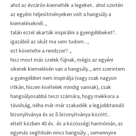
ahol az évzárón kiemelték a legeket.. ahol szintén 
az egyéni teljesìtményeken volt a hangsúly a 
kiemeléseknél..,
talán ezzel akarták inspirálni a gyengébbeket?..
igazából az okát ma sem tudom...,
ezt követelte a rendszer?..,
hisz most más szelek fújnak, mégis az egyéni 
sikerek kiemelésén van a hangsúly.., ami szerintem 
a gyengébbet nem inspirálja (vagy csak nagyon 
ritkán, hiszen kivételek mindig vannak), csak 
hangsúlyosabbá teszi számára, hogy mekkora a 
távolság, néha már-már szakadék a legjobbtanuló 
bizonyìtványa és az õ bizonyìtványa között...
eltelt közben 40 év.. és a közösségi harmónián, az 
egymás segìtésén nincs hangsúly.., semennyire 