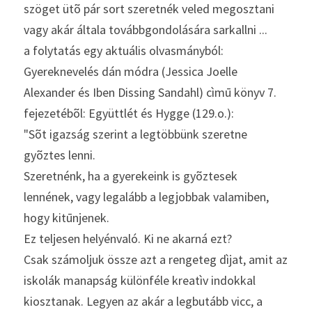
szöget ütõ pár sort szeretnék veled megosztani 
vagy akár általa továbbgondolására sarkallni ...
a folytatás egy aktuális olvasmányból: 
Gyereknevelés dán módra (Jessica Joelle 
Alexander és Iben Dissing Sandahl) cìmū könyv 7. 
fejezetébõl: Együttlét és Hygge (129.o.):
"Sõt igazság szerint a legtöbbünk szeretne 
gyõztes lenni.
Szeretnénk, ha a gyerekeink is gyõztesek 
lennének, vagy legalább a legjobbak valamiben, 
hogy kitūnjenek.
Ez teljesen helyénvaló. Ki ne akarná ezt?
Csak számoljuk össze azt a rengeteg dìjat, amit az 
iskolák manapság különféle kreatìv indokkal 
kiosztanak. Legyen az akár a legbutább vicc, a 