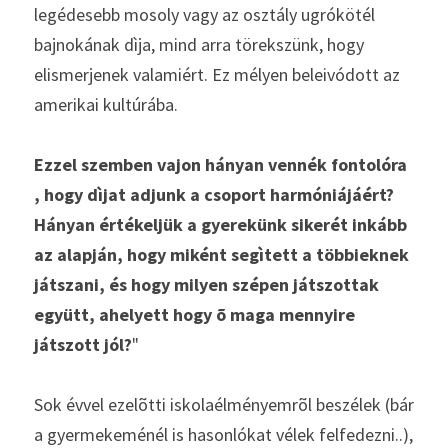
legédesebb mosoly vagy az osztály ugrókötél 
bajnokának dìja, mind arra törekszünk, hogy 
elismerjenek valamiért. Ez mélyen beleivódott az 
amerikai kultúrába.
Ezzel szemben vajon hányan vennék fontolóra 
, hogy dìjat adjunk a csoport harmóniájáért? 
Hányan értékeljük a gyerekünk sikerét inkább 
az alapján, hogy miként segìtett a többieknek 
játszani, és hogy milyen szépen játszottak 
együtt, ahelyett hogy õ maga mennyire 
játszott jól?
"
Sok évvel ezelõtti iskolaélményemrõl beszélek (bár 
a gyermekeménél is hasonlókat vélek felfedezni..), 