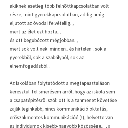
akiknek esetleg több felnõttkapcsolatban volt 
része, mint gyerekkapcsolatban, addig amìg 
eljutott az óvodai felvételiig..,
mert az élet ezt hozta..,
és ott begubózott mégjobban..,
mert sok volt neki minden.. és hirtelen.. sok a 
gyerekbõl, sok a szabályból, sok az 
elnemfogadásból..
Az iskolában folytatódott a megtapasztaláson 
keresztüli felismerésem arról, hogy az iskola sem 
a csapatépìtésrõl szól: ott is a tanmenet követése 
zajlik leginkább, nincs kommunikáció oktatás, 
erõszakmentes kommunikációé (!), helyette van 
az individumok kisebb-nagyobb közössége... , a 