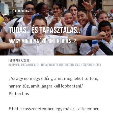
Return to site
tudás.. és tapasztalás..
avagy minden nézõpont kérdése?..
February 7, 2019
·
korinder,
life and health,
the meaning of life,
tisztanlatas,
egészséges lélek
„Az agy nem egy edény, amit meg lehet tölteni, 
hanem tűz, amit lángra kell lobbantani.”
Plutarchos
E heti szösszenetemben egy másik - a fejemben 