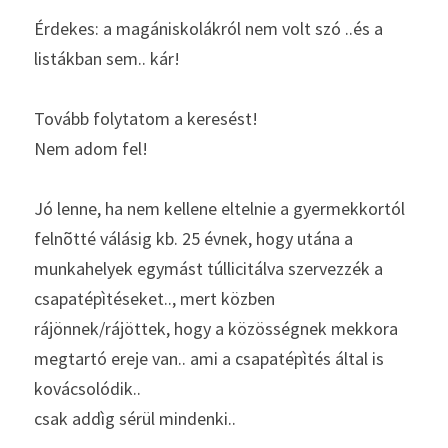
Érdekes: a magániskolákról nem volt szó ..és a 
listákban sem.. kár!
Tovább folytatom a keresést!
Nem adom fel!
Jó lenne, ha nem kellene eltelnie a gyermekkortól 
felnõtté válásig kb. 25 évnek, hogy utána a 
munkahelyek egymást túllicitálva szervezzék a 
csapatépìtéseket.., mert közben 
rájönnek/rájöttek, hogy a közösségnek mekkora 
megtartó ereje van.. ami a csapatépìtés által is 
kovácsolódik..
csak addìg sérül mindenki..