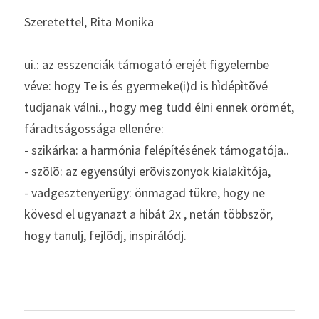
Szeretettel, Rita Monika
ui.: az esszenciák támogató erejét figyelembe 
véve: hogy Te is és gyermeke(i)d is hìdépìtõvé 
tudjanak válni.., hogy meg tudd élni ennek örömét, 
fáradtságossága ellenére:
- szikárka: a harmónia felépítésének támogatója..
- szõlõ: az egyensúlyi erõviszonyok kialakìtója,
- vadgesztenyerügy: önmagad tükre, hogy ne 
kövesd el ugyanazt a hibát 2x , netán többször, 
hogy tanulj, fejlõdj, inspirálódj.