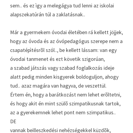
sem.. és ez ìgy a melegágya tud lenni az iskolai 
alapszekatúrán túl a zaklatásnak..
Már a gyermekem óvodai életében rá kellett jöjjek, 
hogy az óvoda és az óvópedagógus szerepe nem a 
csapatépìtésrõl szól.., be kellett lássam: van egy 
óvodai tanmenet és ezt követik szigorúan,
a szabad játszás vagy szabad foglalkozás ideje 
alatt pedig minden kisgyerek boldoguljon, ahogy 
tud.. azaz magára van hagyva, de veszettül.
Értem én, hogy a barátkozást nem lehet erõltetni, 
és hogy akit én mint szülõ szimpatikusnak tartok, 
az a gyerekemnek lehet pont nem szimpatikus..
DE
vannak beilleszkedési nehézségekkel küzdõk, 