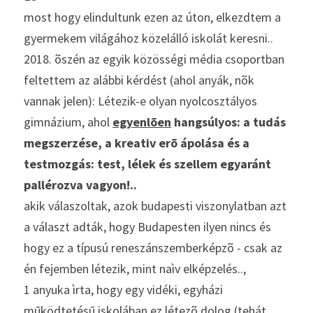
most hogy elindultunk ezen az úton, elkezdtem a 
gyermekem világához közelálló iskolát keresni..
2018. õszén az egyik közösségi média csoportban 
feltettem az alábbi kérdést (ahol anyák, nõk 
vannak jelen): Létezik-e olyan nyolcosztályos 
gimnázium, ahol 
egyenlõen
 hangsúlyos: a tudás 
megszerzése, a kreativ erõ ápolása és a 
testmozgás: test, lélek és szellem egyaránt 
pallérozva vagyon!.. 
akik válaszoltak, azok budapesti viszonylatban azt 
a választ adták, hogy Budapesten ilyen nincs és 
hogy ez a típusú reneszánszemberképzõ - csak az 
én fejemben létezik, mint naìv elképzelés..,
1 anyuka ìrta, hogy egy vidéki, egyházi 
mūködtetésū iskolában ez létezõ dolog (tehát 