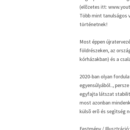
(elõzetes itt: www.y
Több mint tanulságos v
történetnek!
Most éppen újratervezé
földrészeken, az orszá
kórházakban) és a csal
2020-ban olyan fordula
egyensúlyából.., persze
egyfajta látszat stabilitá
most azonban mindenki 
külsõ erõ és segìtség n
Festmény / Illusztráci