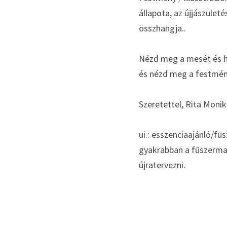
állapota, az újjászület
összhangja..
Nézd meg a mesét és hal
és nézd meg a festmény
Szeretettel, Rita Moni
ui.: esszenciaajánló/fū
gyakrabban a fūszermag
újratervezni.