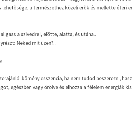
és lehetõsége, a természethez közeli erõk és mellette éteri e
lgass a szìvedre!, elõtte, alatta, és utána..
részt: Neked mit üzen?..
ka
szerajánló: kömény esszencia, ha nem tudod beszerezni, hasz
ot, egészben vagy örölve és elhozza a félelem energiák kisi