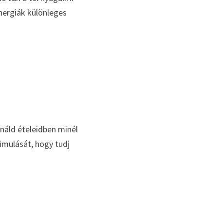
nergiák különleges 
náld ételeidben minél 
mulását, hogy tudj 