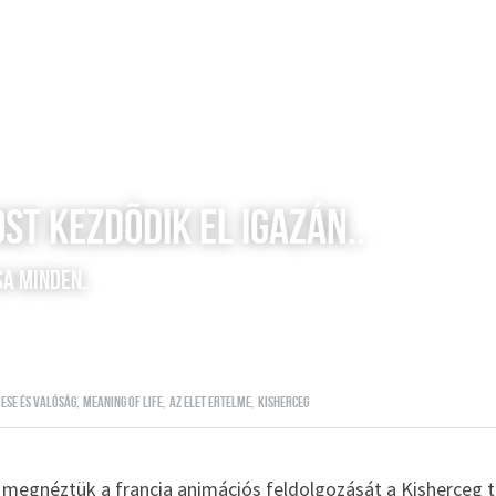
st kezdõdik el igazán..
sa minden..
ese és valóság,
meaning of life,
az elet ertelme,
kisherceg
 megnéztük a francia animációs feldolgozását a Kisherceg 