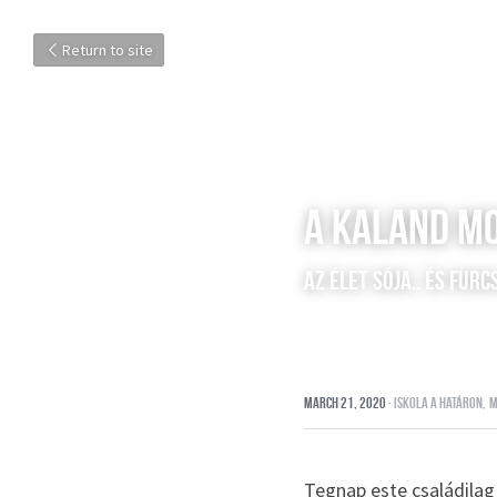
Return to site
A kaland mo
az élet sója.. és furc
March 21, 2020
·
iskola a határon,
m
Tegnap este családilag