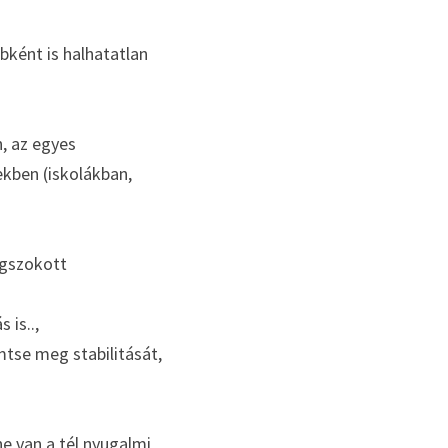
ként is halhatatlan 
 az egyes 
kben (iskolákban, 
gszokott 
 is..,
se meg stabilitását, 
 van a tél nyugalmi 