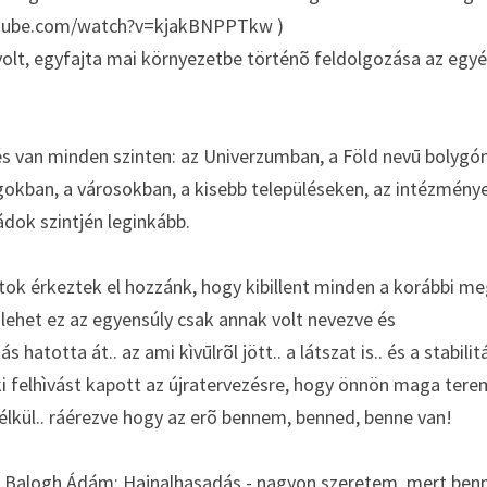
outube.com/watch?v=kjakBNPPTkw )
olt, egyfajta mai környezetbe történõ feldolgozása az egyéb
s van minden szinten: az Univerzumban, a Föld nevū bolygón,
gokban, a városokban, a kisebb településeken, az intézménye
ádok szintjén leginkább.
tok érkeztek el hozzánk, hogy kibillent minden a korábbi me
 lehet ez az egyensúly csak annak volt nevezve és
s hatotta át.. az ami kìvūlrõl jött.. a látszat is.. és a stabilitás
felhìvást kapott az újratervezésre, hogy önnön maga teremt
élkül.. ráérezve hogy az erõ bennem, benned, benne van!
ó: Balogh Ádám: Hajnalhasadás - nagyon szeretem, mert benne