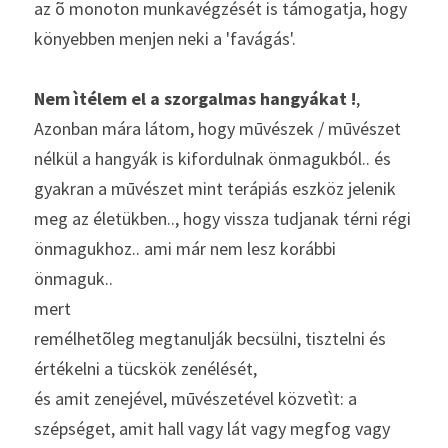
az õ monoton munkavégzését is támogatja, hogy 
könyebben menjen neki a 'favágás'.
Nem ìtélem el a szorgalmas hangyákat !
,
Azonban mára látom, hogy mūvészek / mūvészet 
nélkül a hangyák is kifordulnak önmagukból.. és 
gyakran a mūvészet mint terápiás eszköz jelenik 
meg az életükben.., hogy vissza tudjanak térni régi 
önmagukhoz.. ami már nem lesz korábbi 
önmaguk..
mert
remélhetõleg megtanulják becsülni, tisztelni és 
értékelni a tücskök zenélését,
és amit zenejével, mūvészetével közvetìt: a 
szépséget, amit hall vagy lát vagy megfog vagy 