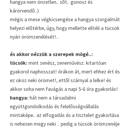
hangya nem önzetlen.. sõt.. gonosz és 
kárörvendõ..)
mégis a mese végkicsengése a hangya szorgalmát 
helyezi elõtérbe, úgy, hogy mellette elìtéli a tücsök 
nyári örömzenélését!..
és akkor nézzük a szerepek mögé..:
tücsök: 
mint zenész, zenemūvész: kitartóan 
gyakorol naphosszat! órákon át, mert ehhez ért és 
ez okoz neki örömet!, ettõl szárnyal a lelke! és 
akkor soha nem favágás a napi 5-6 óra gyakorlás!
hangya: 
hát nem a társadalmi 
együttgondolkodás és felelõsségvállalás 
mintaképe.. az elfogadás és a tisztelet gyakorlása 
is nehezen megy neki .. pedig a tücsök örömzenéje 