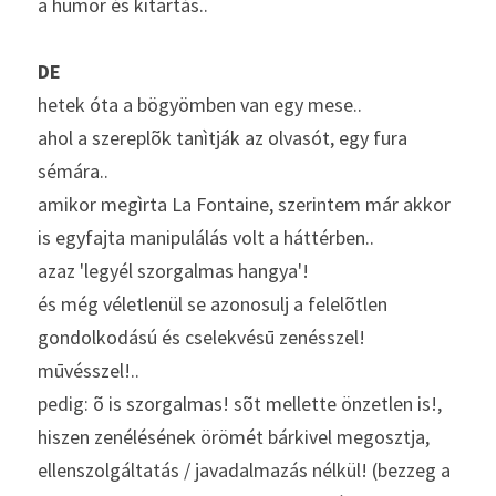
a humor és kitartás..
DE
hetek óta a bögyömben van egy mese..
ahol a szereplõk tanìtják az olvasót, egy fura 
sémára..
amikor megìrta La Fontaine, szerintem már akkor 
is egyfajta manipulálás volt a háttérben..
azaz 'legyél szorgalmas hangya'!
és még véletlenül se azonosulj a felelõtlen 
gondolkodású és cselekvésū zenésszel! 
mūvésszel!..
pedig: õ is szorgalmas! sõt mellette önzetlen is!, 
hiszen zenélésének örömét bárkivel megosztja, 
ellenszolgáltatás / javadalmazás nélkül! (bezzeg a 