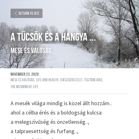
Return to site
A TÜCSÖK ÉS A HANGYA ...
mese és valóság..
November 23, 2020
·
mese és valóság,
life and health,
egészséges élet,
tisztanlatas,
the meaning of life
A mesék világa mindìg is közel állt hozzám..
ahol a célba érés és a boldogság kulcsa:
a melegszìvūség és önzetlenség..,
a talpraesettség és furfang..,