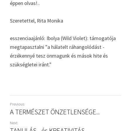
éppen olvas!..
Szeretettel, Rita Monika
esszenciaajánló: Ibolya (Wild Violet): támogatója 
megtapasztalni "a hálatelt ráhangolódást - 
érzékennyé tesz önmagunk és mások hite és 
szükségletei iránt."
Previous
A TERMÉSZET ÖNZETLENSÉGE..
Next
TANULÁS.. és KREATIVITÁS..