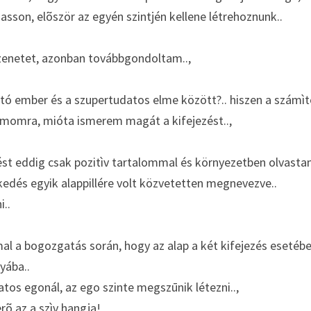
sson, elõször az egyén szintjén kellene létrehoznunk..
zenetet, azonban továbbgondoltam..,
tó ember és a szupertudatos elme között?.. hiszen a számìtó
ámomra, mióta ismerem magát a kifejezést..,
ést eddig csak pozitìv tartalommal és környezetben olvastam
edés egyik alappillére volt közvetetten megnevezve..
..
 a bogozgatás során, hogy az alap a két kifejezés esetébe
yába..
tos egonál, az ego szinte megszūnik létezni..,
rõ az a szìv hangja!