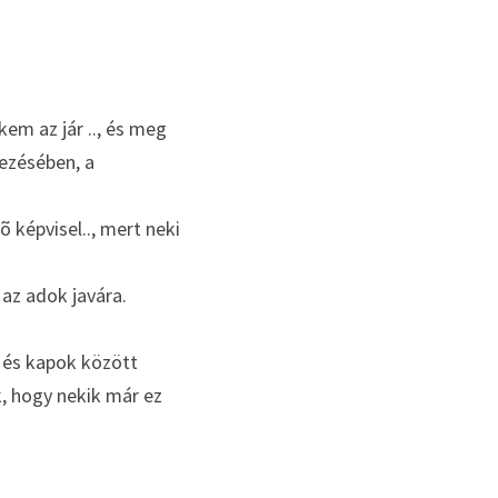
em az jár .., és meg 
ezésében, a 
 képvisel.., mert neki 
az adok javára.
 és kapok között 
, hogy nekik már ez 