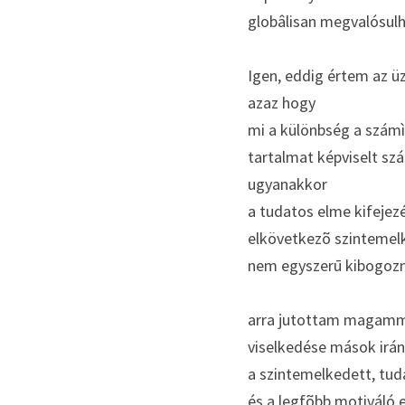
globâlisan megvalósulha
Igen, eddig értem az ü
azaz hogy
mi a különbség a számì
tartalmat képviselt sz
ugyanakkor
a tudatos elme kifejez
elkövetkezõ szintemelk
nem egyszerū kibogozni
arra jutottam magammal
viselkedése mások irán
a szintemelkedett, tuda
és a legfõbb motiváló e