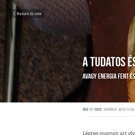
Return to site
a tudatos é
avagy energia fent és
July 17, 2020
·
korinder,
mese és va
Lépten-nyomon azt olva