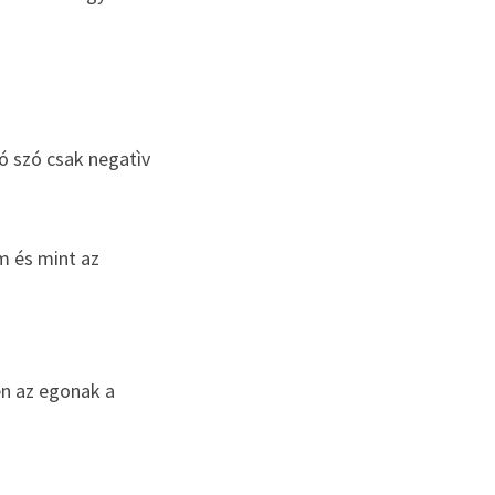
 szó csak negatìv 
 és mint az 
n az egonak a 