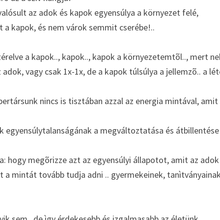
lósult az adok és kapok egyensúlya a környezet felé,
nt a kapok, és nem várok semmit cserébe!..
relve a kapok.., kapok.., kapok a környezetemtõl.., mert nek
 adok, vagy csak 1x-1x, de a kapok túlsúlya a jellemzõ.. a lét
ertársunk nincs is tisztában azzal az energia mintával, amit õ
k egyensúlytalanságának a megváltoztatása és átbillentése 
a: hogy megõrizze azt az egyensúlyi állapotot, amit az adok
 a mintát tovább tudja adni .. gyermekeinek, tanìtványainak
ik sem.. de ìgy érdekesebb és izgalmasabb az életünk.