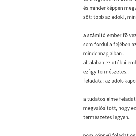
és mindenképpen megva
sõt: több az adok!, mi
a számìtó ember fõ vezé
sem fordul a fejében az
mindennapjaiban..
általában ez utóbbi emb
ez ìgy természetes..
feladata: az adok-kapo
a tudatos elme feladat
megvalósìtott, hogy ezt
természetes legyen..
nem könnyū feladat egy