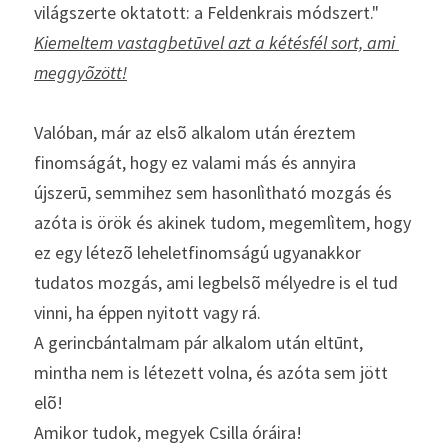
világszerte oktatott: a Feldenkrais módszert."
Kiemeltem vastagbetūvel azt a kétésfél sort, ami 
meggyõzött!
Valóban, már az elsõ alkalom után éreztem 
finomságát, hogy ez valami más és annyira 
újszerū, semmihez sem hasonlìtható mozgás és 
azóta is örök és akinek tudom, megemlìtem, hogy 
ez egy létezõ leheletfinomságú ugyanakkor 
tudatos mozgás, ami legbelsõ mélyedre is el tud 
vinni, ha éppen nyitott vagy rá.
A gerincbántalmam pár alkalom után eltūnt, 
mintha nem is létezett volna, és azóta sem jött 
elõ!
Amikor tudok, megyek Csilla óráira!