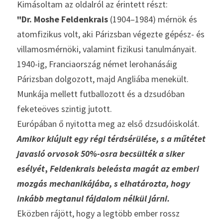
Kimásoltam az oldalról az érintett részt:
"Dr. Moshe Feldenkrais
 (1904–1984) mérnök és 
atomfizikus volt, aki Párizsban végezte gépész- és 
villamosmérnöki, valamint fizikusi tanulmányait.
1940-ig, Franciaország német lerohanásáig 
Párizsban dolgozott, majd Angliába menekült. 
Munkája mellett futballozott és a dzsudóban 
feketeöves szintig jutott.
Európában ő nyitotta meg az első dzsudóiskolát.
Amikor kiújult egy régi térdsérülése, s a műtétet 
javasló orvosok 50%-osra becsülték a siker 
esélyét
, 
Feldenkrais beleásta magát az emberi 
mozgás mechanikájába, s elhatározta, hogy 
inkább megtanul fájdalom nélkül járni. 
Eközben rájött, hogy a legtöbb ember rossz 