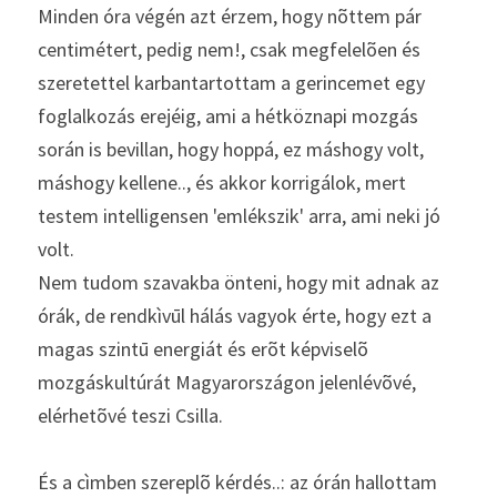
Minden óra végén azt érzem, hogy nõttem pár 
centimétert, pedig nem!, csak megfelelõen és 
szeretettel karbantartottam a gerincemet egy 
foglalkozás erejéig, ami a hétköznapi mozgás 
során is bevillan, hogy hoppá, ez máshogy volt, 
máshogy kellene.., és akkor korrigálok, mert 
testem intelligensen 'emlékszik' arra, ami neki jó 
volt.
Nem tudom szavakba önteni, hogy mit adnak az 
órák, de rendkìvūl hálás vagyok érte, hogy ezt a 
magas szintū energiát és erõt képviselõ 
mozgáskultúrát Magyarországon jelenlévõvé, 
elérhetõvé teszi Csilla.
És a cìmben szereplõ kérdés..: az órán hallottam 