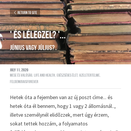
Return to site
' ÉS LÉLEGZEL? '...
június vagy július?..
July 11, 2020
·
mese és valóság,
life and health,
egészséges élet,
azeletertelme,
feldenkraisforever
Hetek óta a fejemben van az új poszt cìme... és 
hetek óta él bennem, hogy 1 vagy 2 állomásnál.., 
illetve személynél elidõzzek, mert úgy érzem, 
sokat tettek hozzám, a folyamatos 