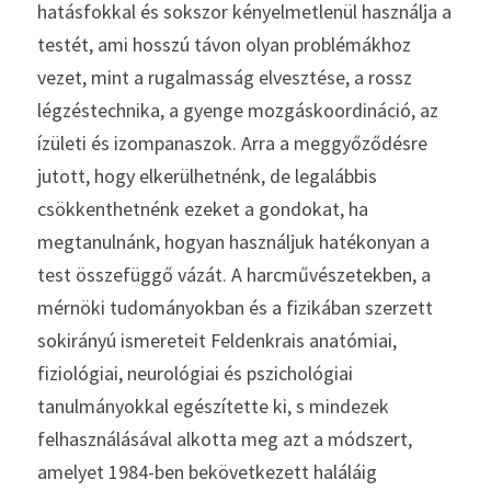
hatásfokkal és sokszor kényelmetlenül használja a 
testét, ami hosszú távon olyan problémákhoz 
vezet, mint a rugalmasság elvesztése, a rossz 
légzéstechnika, a gyenge mozgáskoordináció, az 
ízületi és izompanaszok. Arra a meggyőződésre 
jutott, hogy elkerülhetnénk, de legalábbis 
csökkenthetnénk ezeket a gondokat, ha 
megtanulnánk, hogyan használjuk hatékonyan a 
test összefüggő vázát. A harcművészetekben, a 
mérnöki tudományokban és a fizikában szerzett 
sokirányú ismereteit Feldenkrais anatómiai, 
fiziológiai, neurológiai és pszichológiai 
tanulmányokkal egészítette ki, s mindezek 
felhasználásával alkotta meg azt a módszert, 
amelyet 1984-ben bekövetkezett haláláig 