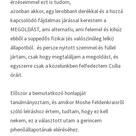
érzéseimmel ezt is tudom,
azonban akkor, egy lerobbant derékkal és a hozzá 
kapcsolódó fájdalmas járással kerestem a 
MEGOLDÁST, ami alternatìv, ami felemel és kihúz 
ebbõl a süppedõs fizikai (és valószìnūleg lelki) 
állapotból.. és persze nyitott szemmel és füllel 
jártam, csak hogy megtaláljam a megoldást, és 
egyszerre csak a közelünkben felfedeztem Csilla 
óráit.
Elõször a bemutatkozó honlapját 
tanulmányoztam, és amikor Moshe Feldenkraisrõl 
szóló leìráshoz értem, tudtam, hogy ez kell 
nekem, ez a választott utam a gerincem 
pihenõállapotának eléréséhez.