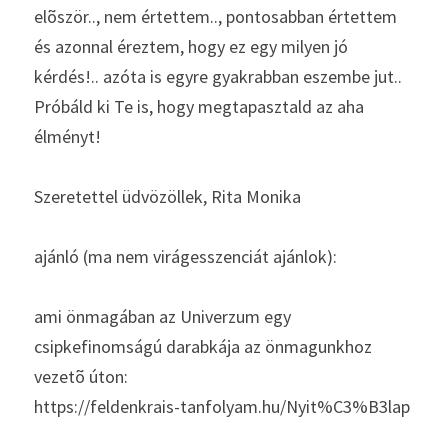
elõször.., nem értettem.., pontosabban értettem 
és azonnal éreztem, hogy ez egy milyen jó 
kérdés!.. azóta is egyre gyakrabban eszembe jut..
Próbáld ki Te is, hogy megtapasztald az aha 
élményt!
Szeretettel üdvözöllek, Rita Monika
ajánló (ma nem virágesszenciát ajánlok):
ami önmagában az Univerzum egy 
csipkefinomságú darabkája az önmagunkhoz 
vezetõ úton:
https://feldenkrais-tanfolyam.hu/Nyit%C3%B3lap