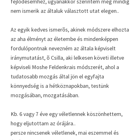
fejlõdésemhez, ugyanakkor szerintem még mindig 
nem ismerik az általuk választott utat elegen..
Az egyik kedves ismerõs, akinek módszere elhozta 
az aha élményt az életembe és mindenképpen 
fordulópontnak nevezném az általa képviselt 
iránymutatást, õ Csilla, aki lelkesen követi illetve 
képviseli Moshe Feldenkrais módszerét, ahol a 
tudatosabb mozgás által jön el egyfajta 
könnyedség is a hétköznapokban, testünk 
mozgásában, mozgatásában.
Kb. 6 vagy 7 éve egy véletlennek köszönhettem, 
hogy eljutottam az órájára..
persze nincsenek véletlenek, mai eszemmel és 