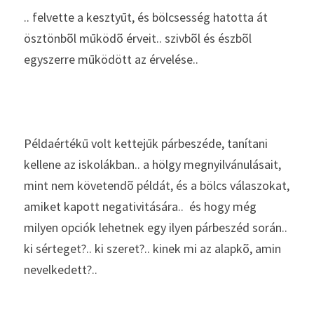
.. felvette a kesztyūt, és bölcsesség hatotta át 
ösztönbõl mūködõ érveit.. szivbõl és észbõl 
egyszerre mūködött az érvelése..
Példaértékū volt kettejūk párbeszéde, tanítani 
kellene az iskolákban.. a hölgy megnyilvánulásait, 
mint nem követendõ példát, és a bölcs válaszokat, 
amiket kapott negativitására..  és hogy még 
milyen opciók lehetnek egy ilyen párbeszéd során.. 
ki sérteget?.. ki szeret?.. kinek mi az alapkõ, amin 
nevelkedett?..