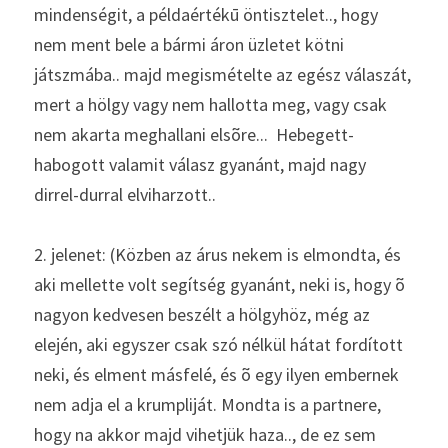
mindenségit, a példaértékū öntisztelet.., hogy 
nem ment bele a bármi áron üzletet kötni 
játszmába.. majd megismételte az egész válaszát, 
mert a hölgy vagy nem hallotta meg, vagy csak 
nem akarta meghallani elsõre...  Hebegett-
habogott valamit válasz gyanánt, majd nagy 
dirrel-durral elviharzott.. 
2. jelenet: (Közben az árus nekem is elmondta, és 
aki mellette volt segítség gyanánt, neki is, hogy õ 
nagyon kedvesen beszélt a hölgyhöz, még az 
elején, aki egyszer csak szó nélkül hátat fordított 
neki, és elment másfelé, és õ egy ilyen embernek 
nem adja el a krumpliját. Mondta is a partnere, 
hogy na akkor majd vihetjük haza.., de ez sem 