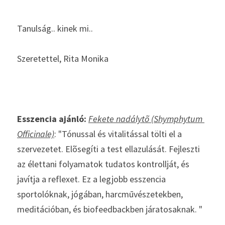
Tanulság.. kinek mi.. 
Szeretettel, Rita Monika 
Esszencia ajánló:
Fekete nadálytõ (Shymphytum 
Officinale)
: "Tónussal és vitalitással tölti el a 
szervezetet. Elõsegíti a test ellazulását. Fejleszti 
az élettani folyamatok tudatos kontrollját, és 
javítja a reflexet. Ez a legjobb esszencia 
sportolóknak, jógában, harcmūvészetekben, 
meditációban, és biofeedbackben járatosaknak. "