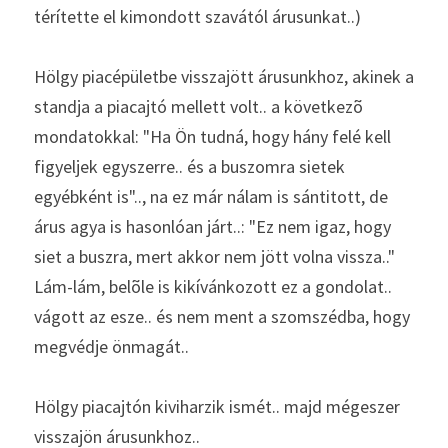
térítette el kimondott szavától árusunkat..) 
Hölgy piacépületbe visszajött árusunkhoz, akinek a 
standja a piacajtó mellett volt.. a következõ 
mondatokkal: "Ha Ön tudná, hogy hány felé kell 
figyeljek egyszerre.. és a buszomra sietek 
egyébként is".., na ez már nálam is sántitott, de 
árus agya is hasonlóan járt..: "Ez nem igaz, hogy 
siet a buszra, mert akkor nem jött volna vissza.." 
Lám-lám, belõle is kikívánkozott ez a gondolat.. 
vágott az esze.. és nem ment a szomszédba, hogy 
megvédje önmagát.. 
Hölgy piacajtón kiviharzik ismét.. majd mégeszer 
visszajön árusunkhoz.. 