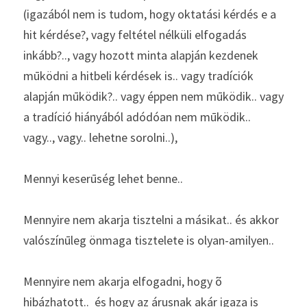
(igazából nem is tudom, hogy oktatási kérdés e a 
hit kérdése?, vagy feltétel nélküli elfogadás 
inkább?.., vagy hozott minta alapján kezdenek 
mūködni a hitbeli kérdések is.. vagy tradíciók 
alapján mūködik?.. vagy éppen nem mūködik.. vagy 
a tradíció hiányából adódóan nem mūködik.. 
vagy.., vagy.. lehetne sorolni..), 
Mennyi keserūség lehet benne..
Mennyire nem akarja tisztelni a másikat.. és akkor 
valószínūleg önmaga tisztelete is olyan-amilyen..
Mennyire nem akarja elfogadni, hogy õ 
hibázhatott..  és hogy az árusnak akár igaza is 