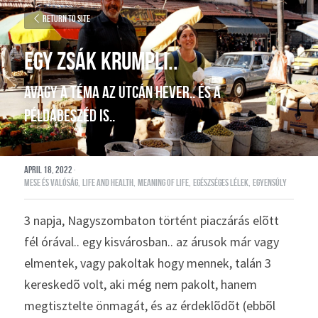
Return to site
EGY ZSÁK KRUMPLI..
avagy a téma az utcán hever.. és a 
példabeszéd is..
April 18, 2022
·
mese és valóság,
life and health,
meaning of life,
egészséges lélek,
egyensúly
3 napja, Nagyszombaton történt piaczárás elõtt 
fél órával.. egy kisvárosban.. az árusok már vagy 
elmentek, vagy pakoltak hogy mennek, talán 3 
kereskedõ volt, aki még nem pakolt, hanem 
megtisztelte önmagát, és az érdeklõdõt (ebbõl 