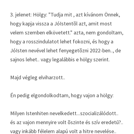
3. jelenet: Hölgy: "Tudja mit , azt kívánom Önnek, 
hogy kapja vissza a JóIstentõl azt, amit most 
velem szemben elkövetett." azta, nem gondoltam, 
hogy a rosszindulatot lehet fokozni, és hogy a 
JóIsten nevével lehet fenyegetõzni 2022-ben.., de 
sajnos lehet.. vagy legalábbis e hölgy szerint.
Majd végleg elviharzott..
Én pedig elgondolkodtam, hogy vajon a hölgy:
Milyen Istenhiten nevelkedett...szocializálódott.. 
és az vajon mennyire volt õszinte és szív eredetū?.. 
vagy inkább félelem alapú volt a hitre nevelése.. 