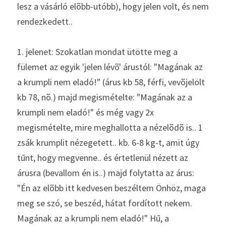
lesz a vásárló elõbb-utóbb), hogy jelen volt, és nem 
rendezkedett.. 
1. jelenet: Szokatlan mondat ütötte meg a 
fülemet az egyik 'jelen lévõ' árustól: "Magának az 
a krumpli nem eladó!" (árus kb 58, férfi, vevõjelölt 
kb 78, nõ.) majd megismételte: "Magának az a 
krumpli nem eladó!" és még vagy 2x 
megismételte, mire meghallotta a nézelõdõ is.. 1 
zsák krumplit nézegetett.. kb. 6-8 kg-t, amit úgy 
tūnt, hogy megvenne.. és értetlenül nézett az 
árusra (bevallom én is..) majd folytatta az árus: 
"Én az elõbb itt kedvesen beszéltem Önhöz, maga 
meg se szó, se beszéd, hátat fordított nekem. 
Magának az a krumpli nem eladó!" Hū, a 