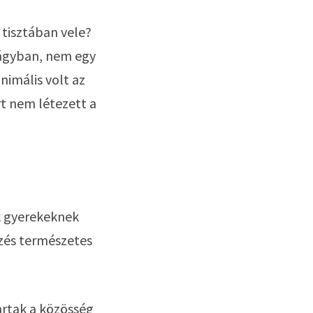
 tisztában vele?
 ágyban, nem egy 
imális volt az 
t nem létezett a 
 gyerekeknek 
zés természetes 
rtak a közösség 