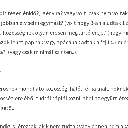
olt régen énidõ?, igény rá? vagy volt, csak nem voltak
 jobban elviselni egymást? (volt hogy 8-an aludtak 1
 a közösségnek olyan erõsen megtartó ereje? (hogy min
 azok lehet papnak vagy apácának adták a fejük..),miér
?  (vagy csak minimál szinten..),
  
 erõsnek mondható közösségi háló, férfiaknak, nõknek
zösség erejébõl tudtál táplálkozni, ahol az együttléte
getõ.. 
ndig is léteztek, akik nem tudtak vagy éppen nem aka