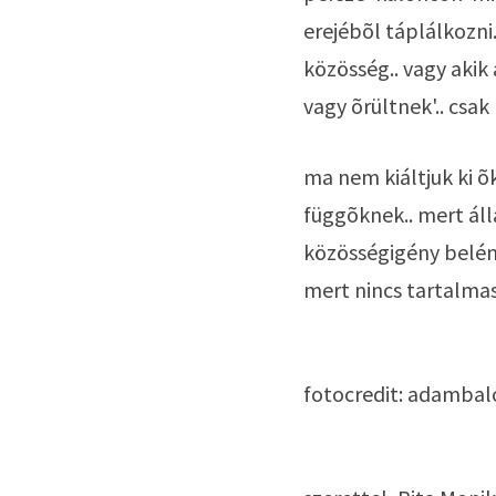
erejébõl táplálkozni.
közösség.. vagy akik 
vagy õrültnek'.. csak
ma nem kiáltjuk ki õ
függõknek.. mert álla
közösségigény belénk
mert nincs tartalmas 
fotocredit: adamba