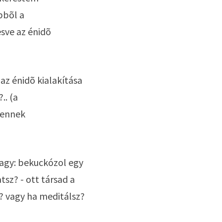
bbõl a 
sve az énidõ 
 énidõ kialakítása 
. (a 
ennek 
agy: bekuckózol egy 
sz? - ott társad a 
 vagy ha meditálsz? 