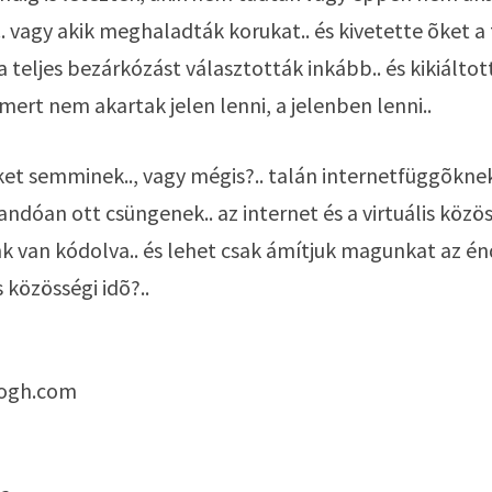
. vagy akik meghaladták korukat.. és kivetette õket a 
a teljes bezárkózást választották inkább.. és kikiálto
 mert nem akartak jelen lenni, a jelenben lenni.. 
ket semminek.., vagy mégis?.. talán internetfüggõknek
ndóan ott csüngenek.. az internet és a virtuális közöss
 van kódolva.. és lehet csak ámítjuk magunkat az énd
közösségi idõ?.. 
logh.com