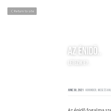
Return to site
AZ ÉNIDÕ..
LÉTEZIK E?..
June 30, 2021
·
korinder,
mese és va
Az énidõ fogalma sze