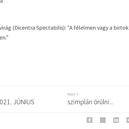
a 
virág (Dicentra Spectabilis): "A félelmen vagy a birtok
en."
Next
021. JÚNIUS
szimplán örülni..