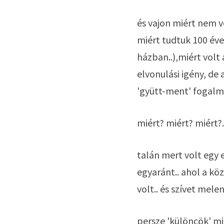
és vajon miért nem v
miért tudtuk 100 éve
házban..),miért volt
elvonulási igény, de
'gyütt-ment' fogalma
miért? miért? miért?..
talán mert volt egy
egyaránt.. ahol a kö
volt.. és szívet melen
persze 'különcök' mi