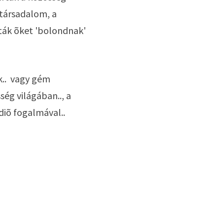
társadalom, a 
tták õket 'bolondnak' 
..  vagy gém 
ég világában.., a 
iõ fogalmával.. 