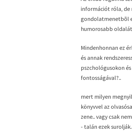
információt róla, de 
gondolatmenetbõl egy
humorosabb oldalát.
Mindenhonnan ez érk
és annak rendszeress
pszchológusokon és 
fontosságával?..
mert milyen megnyil
könyvvel az olvasósar
zene.. vagy csak ne
- talán ezek surolják.