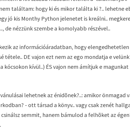
nem találtam: hogy ki és mikor találta ki ?.. lehetne e
 jó kis Monthy Python jelenetet is kreálni.. megkere
., de nézzünk szembe a komolyabb részével..
ezik az információáradatban, hogy elengedhetetlen az
é tétele.. DE vajon ezt nem az ego mondatja e velünk?.
a kócsokon kívül..) ÉS vajon nem ámítjuk e magunkat 
vánulásai lehetnek az énidõnek?..: amikor önmagad v
kodban? - ott társad a könyv.. vagy csak zenét hallgat
m csinálsz semmit, hanem bámulod a felhõket az égen?
.