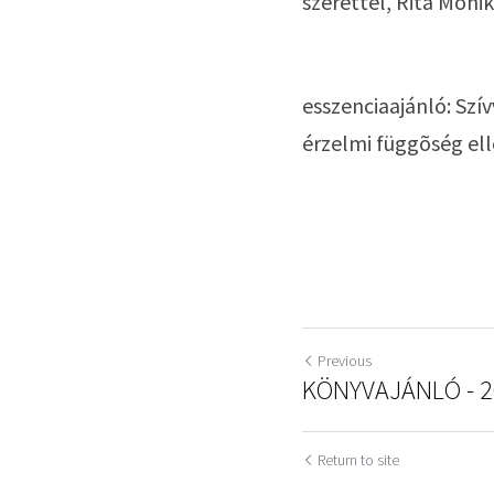
szerettel, Rita Monik
esszenciaajánló: Szív
érzelmi függõség ell
Previous
KÖNYVAJÁNLÓ - 2
Return to site