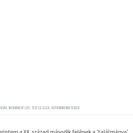
lóság,
meaning of life,
test es lelek,
autoimmunbetegseg
rintem a XX. század második felének a 'találmánya'.. 