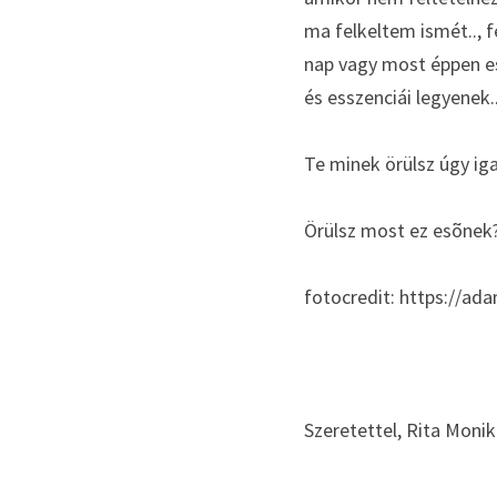
ma felkeltem ismét.., fe
nap vagy most éppen es
és esszenciái legyenek.
Te minek örülsz úgy ig
Örülsz most ez esõnek?
fotocredit: https://a
Szeretettel, Rita Monik