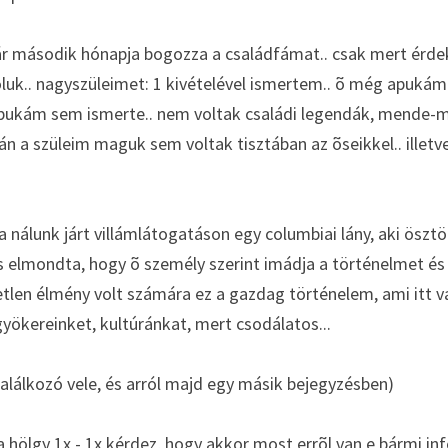
 második hónapja bogozza a családfámat.. csak mert érdeke
k.. nagyszüleimet: 1 kivételével ismertem.. õ még apukám 
pukám sem ismerte.. nem voltak családi legendák, mende-mo
lán a szüleim maguk sem voltak tisztában az õseikkel.. illetv
álunk járt villámlátogatáson egy columbiai lány, aki ösztön
 elmondta, hogy õ személy szerint imádja a történelmet és a
tlen élmény volt számára ez a gazdag történelem, ami itt va
gyökereinket, kultúránkat, mert csodálatos... 
 találkozó vele, és arról majd egy másik bejegyzésben)
a hölgy 1x - 1x kérdez, hogy akkor most errõl van e bármi in