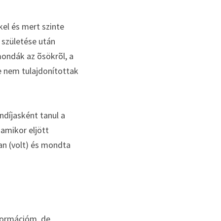
l és mert szinte 
születése után 
ndák az õsökrõl, a 
e nem tulajdonítottak 
díjasként tanul a 
mikor eljött 
n (volt) és mondta 
formációm, de 