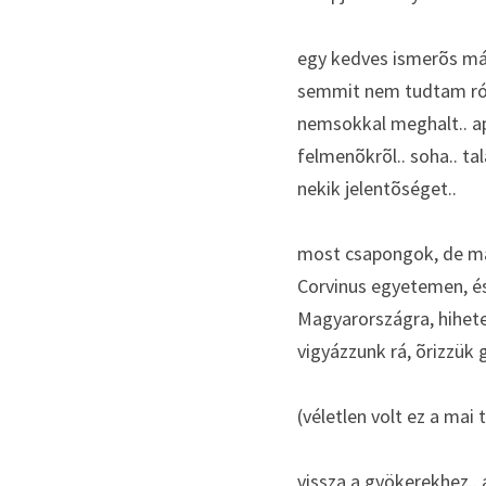
egy kedves ismerõs már
semmit nem tudtam rólu
nemsokkal meghalt.. a
felmenõkrõl.. soha.. ta
nekik jelentõséget.. 
most csapongok, de ma n
Corvinus egyetemen, és
Magyarországra, hihete
vigyázzunk rá, õrizzük 
(véletlen volt ez a mai
vissza a gyökerekhez.. 