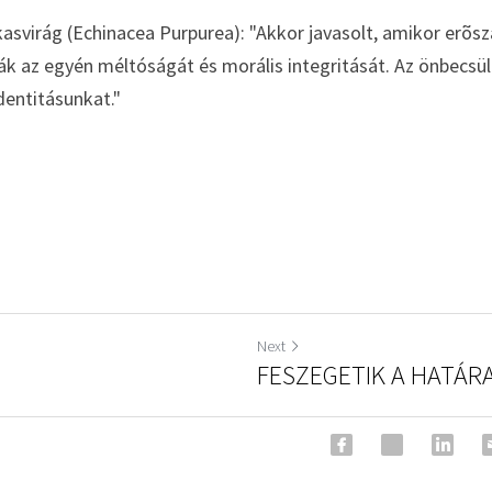
kasvirág (Echinacea Purpurea): "Akkor javasolt, amikor erõs
 az egyén méltóságát és morális integritását. Az önbecsülés
identitásunkat."
Next
FESZEGETIK A HATÁRA