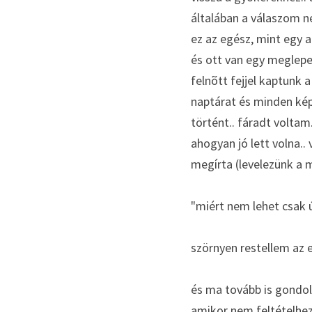
általában a válaszom ne
ez az egész, mint egy 
és ott van egy meglepe
felnõtt fejjel kaptunk a
naptárat és minden képz
történt.. fáradt voltam
ahogyan jó lett volna..
megírta (levelezünk a 
"miért nem lehet csak ú
szörnyen restellem az eg
és ma tovább is gondolt
amikor nem feltételhez