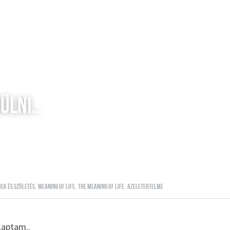
ülni..
ek és születés,
meaning of life,
the meaning of life,
azeletertelme
kaptam.. 