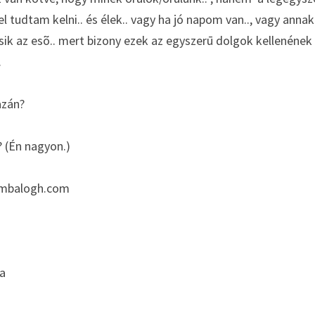
l tudtam kelni.. és élek.. vagy ha jó napom van.., vagy annak
ik az esõ.. mert bizony ezek az egyszerū dolgok kellenének 
.
azán? 
 (Én nagyon.) 
dambalogh.com
a 