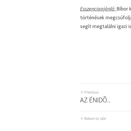
Esszenciaajánló: 
Bíbor 
történések megcsúfolják
segít megtalálni igazi 
Previous
AZ ÉNIDÕ..
Return to site