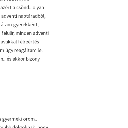
azért a csönd.. olyan 
adventi naptáradból, 
táram gyerekként, 
felülir, minden adventi 
avakkal félreértés 
em úgy reagáltam le, 
.. és akkor bizony 
a gyermeki öröm.. 
erūbb dolgoknak, hogy 