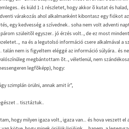
mleges.. és küld 1-1 részletet, hogy akkor õ kutat és halad, 
adventi várakozás ahol alkalmanként kibontasz egy fiókot az 
tés, egy kedvesség a szívednek.. soha nem volt adventi nap
 párom szüleitõl egyszer.. jó érzés volt.., de ez most mindent 
eletet..,  na és a legutolsó információ csere alkalmával a sz
.. talán nem is figyeltem eléggé az információ súlyára.. és n
 valószínūleg megbántottam õt.., véletlenül, nem szándékosan
messengeren legfõképp), hogy: 
gy szimplán örülni, annak amit ír", 
észet .. tisztáztuk.. 
am, hogy milyen igaza volt., igaza van... és hova veszett el 
 van kötve, hogy minek örülök/örülünk.. , hanem  a legegysz