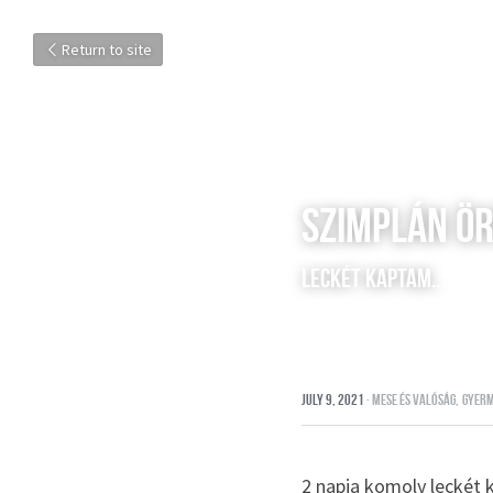
Return to site
szimplán ör
leckét kaptam..
July 9, 2021
·
mese és valóság,
gyerm
2 napja komoly leckét 