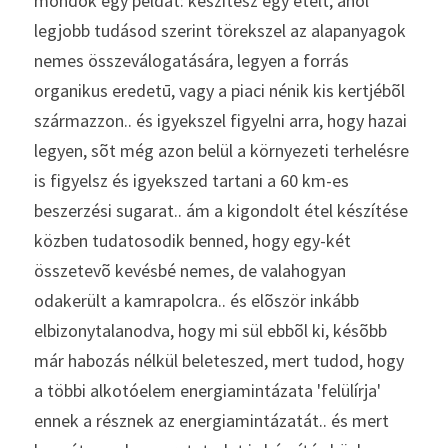
mondok egy példát: készítesz egy ételt, ahol 
legjobb tudásod szerint törekszel az alapanyagok 
nemes összeválogatására, legyen a forrás 
organikus eredetū, vagy a piaci nénik kis kertjébõl 
származzon.. és igyekszel figyelni arra, hogy hazai 
legyen, sõt még azon belül a környezeti terhelésre 
is figyelsz és igyekszed tartani a 60 km-es 
beszerzési sugarat.. ám a kigondolt étel készítése 
közben tudatosodik benned, hogy egy-két 
összetevõ kevésbé nemes, de valahogyan 
odakerült a kamrapolcra.. és elõször inkább 
elbizonytalanodva, hogy mi sül ebbõl ki, késõbb 
már habozás nélkül beleteszed, mert tudod, hogy 
a többi alkotóelem energiamintázata 'felülírja' 
ennek a résznek az energiamintázatát.. és mert 