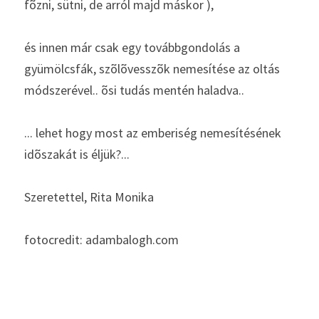
fõzni, sütni, de arról majd máskor ),
és innen már csak egy továbbgondolás a 
gyümölcsfák, szõlõvesszõk nemesítése az oltás 
módszerével.. õsi tudás mentén haladva.. 
... lehet hogy most az emberiség nemesítésének 
idõszakát is éljük?...
Szeretettel, Rita Monika 
fotocredit: adambalogh.com