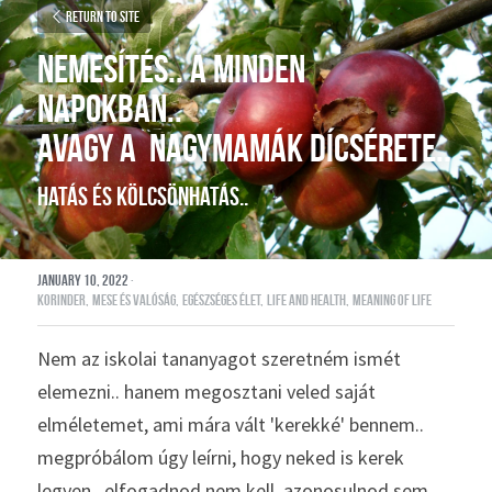
Return to site
NEMESÍTÉS.. A MINDEN 
NAPOKBAN.. 
aVAGY A  nagymamák dícsérete.. 
hatás és kölcsönhatás..
January 10, 2022
·
korinder,
mese és valóság,
egészséges élet,
life and health,
meaning of life
Nem az iskolai tananyagot szeretném ismét 
elemezni.. hanem megosztani veled saját 
elméletemet, ami mára vált 'kerekké' bennem.. 
megpróbálom úgy leírni, hogy neked is kerek 
legyen.. elfogadnod nem kell, azonosulnod sem 