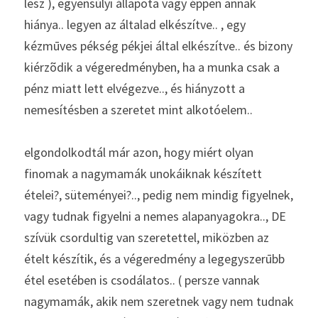
lesz ), egyensúlyi állapota vagy éppen annak 
hiánya.. legyen az általad elkészítve.. , egy 
kézmūves pékség pékjei által elkészítve.. és bizony 
kiérzõdik a végeredményben, ha a munka csak a 
pénz miatt lett elvégezve.., és hiányzott a 
nemesítésben a szeretet mint alkotóelem.. 
elgondolkodtál már azon, hogy miért olyan 
finomak a nagymamák unokáiknak készített 
ételei?, süteményei?.., pedig nem mindig figyelnek, 
vagy tudnak figyelni a nemes alapanyagokra.., DE 
szívük csordultig van szeretettel, miközben az 
ételt készítik, és a végeredmény a legegyszerūbb 
étel esetében is csodálatos.. ( persze vannak 
nagymamák, akik nem szeretnek vagy nem tudnak 