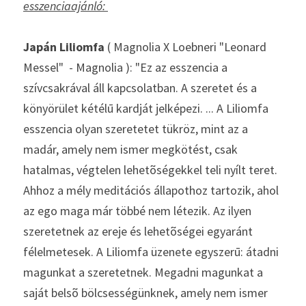
esszenciaajánló: 
Japán Liliomfa 
( Magnolia X Loebneri "Leonard 
Messel"  - Magnolia ): "Ez az esszencia a 
szívcsakrával áll kapcsolatban. A szeretet és a 
könyörület kétélū kardját jelképezi. ... A Liliomfa 
esszencia olyan szeretetet tükröz, mint az a 
madár, amely nem ismer megkötést, csak 
hatalmas, végtelen lehetõségekkel teli nyílt teret. 
Ahhoz a mély meditációs állapothoz tartozik, ahol 
az ego maga már többé nem létezik. Az ilyen 
szeretetnek az ereje és lehetõségei egyaránt 
félelmetesek. A Liliomfa üzenete egyszerū: átadni 
magunkat a szeretetnek. Megadni magunkat a 
saját belsõ bölcsességünknek, amely nem ismer 