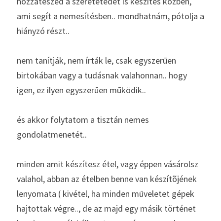
hozzáteszed a szeretetedet is készítés közben, 
ami segít a nemesítésben.. mondhatnám, pótolja a 
hiányzó részt..
nem tanítják, nem írták le, csak egyszerūen 
birtokában vagy a tudásnak valahonnan.. hogy 
igen, ez ilyen egyszerūen mūködik.. 
és akkor folytatom a tisztán nemes 
gondolatmenetét.. 
minden amit készítesz étel, vagy éppen vásárolsz 
valahol, abban az ételben benne van készítõjének 
lenyomata ( kivétel, ha minden mūveletet gépek 
hajtottak végre.., de az majd egy másik történet 