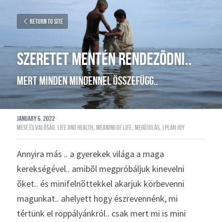
Return to site
SZERETET MENTÉN RENDEZÕDNI..
mert minden mindennel összefügg..
January 6, 2022
·
mese és valóság,
life and health,
meaning of life,
megújulás,
i plan joy
Annyira más .. a gyerekek világa a maga 
kerekségével.. amibõl megpróbáljuk kinevelni 
õket.. és minifelnõttekkel akarjuk körbevenni 
magunkat.. ahelyett hogy észrevennénk, mi 
tértünk el röppályánkról.. csak mert mi is mini 