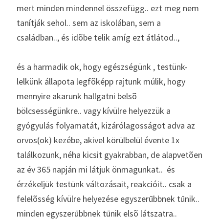
mert minden mindennel összefügg.. ezt meg nem 
tanítják sehol.. sem az iskolában, sem a 
családban.., és idõbe telik amíg ezt átlátod.., 
és a harmadik ok, hogy egészségünk , testünk-
lelkünk állapota legfõképp rajtunk múlik, hogy 
mennyire akarunk hallgatni belsõ 
bölcsességünkre.. vagy kívülre helyezzük a 
gyógyulás folyamatát, kizárólagosságot adva az 
orvos(ok) kezébe, akivel körülbelül évente 1x 
találkozunk, néha kicsit gyakrabban, de alapvetõen 
az év 365 napján mi látjuk önmagunkat..  és 
érzékeljük testünk változásait, reakcióit.. csak a 
felelõsség kívülre helyezése egyszerūbbnek tūnik..  
minden egyszerūbbnek tūnik elsõ látszatra.. 