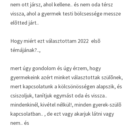
nem ott jársz, ahol kellene.. és nem oda térsz 
vissza, ahol a gyermek testi bölcsessége messze 
elõtted járt..
Hogy miért ezt választottam 2022  elsõ 
témájának?.., 
mert úgy gondolom és úgy érzem, hogy 
gyermekeink azért minket választottak szülõnek, 
mert kapcsolatunk a kölcsönösségen alapszik, és 
csiszoljuk, tanítjuk egymást oda és vissza.. 
mindenkinél, kivétel nélkül!, minden gyerek-szülõ 
kapcsolatban.. , de ezt vagy akarjuk látni vagy 
nem.. és 