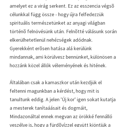
amelyet ez a virág serkent. Ez az esszencia végsõ 
célunkkal függ össze - hogy újra felfedezzük 
spirituális természetünket az anyagi világban 
történõ felnövésünk után. Felnõtté válásunk során 
elkerülhetetlenül nehézségek adódnak. 
Gyerekként erõsen hatása alá kerülünk 
mindannak, ami körülvesz bennünket, különösen a 
hozzánk közel állók véleményének és hitének. 
Általában csak a kamaszkor után kezdjük el 
feltenni magunkban a kérdést, hogy mit is 
tanultunk eddig. A jelen 'Új kor' igen sokat kutatja 
a mesterek tanítaáásait és dogmáit, 
Mindazonáltal ennek megvan az örökké fennálló 
veszélye is, hogy a fürdõvízzel együtt kiöntjük a 