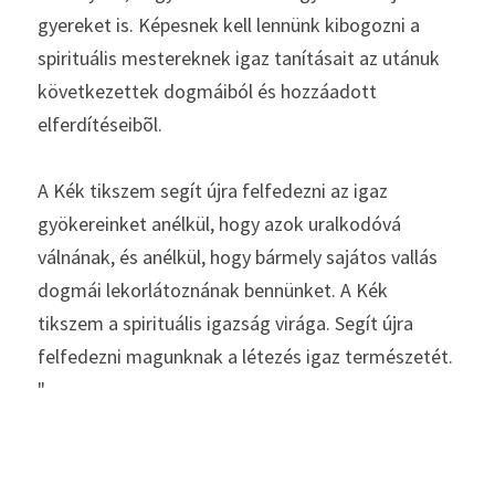
gyereket is. Képesnek kell lennünk kibogozni a 
spirituális mestereknek igaz tanításait az utánuk 
következettek dogmáiból és hozzáadott 
elferdítéseibõl. 
A Kék tikszem segít újra felfedezni az igaz 
gyökereinket anélkül, hogy azok uralkodóvá 
válnának, és anélkül, hogy bármely sajátos vallás 
dogmái lekorlátoznának bennünket. A Kék 
tikszem a spirituális igazság virága. Segít újra 
felfedezni magunknak a létezés igaz természetét. 
"