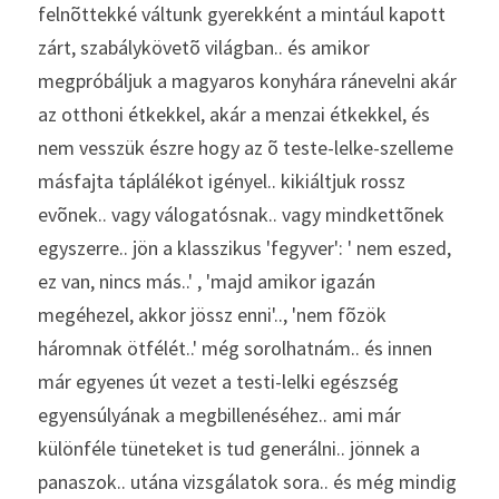
felnõttekké váltunk gyerekként a mintául kapott 
zárt, szabálykövetõ világban.. és amikor 
megpróbáljuk a magyaros konyhára ránevelni akár 
az otthoni étkekkel, akár a menzai étkekkel, és 
nem vesszük észre hogy az õ teste-lelke-szelleme 
másfajta táplálékot igényel.. kikiáltjuk rossz 
evõnek.. vagy válogatósnak.. vagy mindkettõnek 
egyszerre.. jön a klasszikus 'fegyver': ' nem eszed, 
ez van, nincs más..' , 'majd amikor igazán 
megéhezel, akkor jössz enni'.., 'nem fõzök 
háromnak ötfélét..' még sorolhatnám.. és innen 
már egyenes út vezet a testi-lelki egészség 
egyensúlyának a megbillenéséhez.. ami már 
különféle tüneteket is tud generálni.. jönnek a 
panaszok.. utána vizsgálatok sora.. és még mindig 