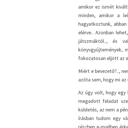
amikor ez ismét kiválts
minden, amikor a leí
hagyatkoztunk, abban b
elérve.. Azonban lehet
játszmáktól.., és v
könyvgyűjtemények, me
fokozatosan eljött az e
Miért e bevezető?.., 
azóta sem, hogy mi az ü
Az úgy volt, hogy egy 
megadott feladat szer
küldetés, az nem a pén
írásban tudom egy vál
részben e-mailben érke