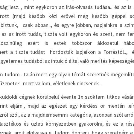
ág lesz.., mint egykoron az írás-olvasás tudása.. és az is 
rott (majd később kézi erővel még később géppel sok
íztunk,  csak abban.., és egyre jobban, napjainkra a szinte
, az az írott tudás, tiszta volt egykoron és szent, nem f
alószínűleg ezért is estek többször áldozatul háború
rt a tiszta tudást  hordozták lapjaikon a Forrástól..,  
gyetemes tudásból az intuíció által való merítés képességén
nem tudom.. talán mert egy olyan témát szeretnék megemlít
zenete?.. mert vallom, véletlenek nincsenek..
küldöldi cégnek körülbelül évente 1x szoktam titkos vásárló
int eljárni, majd az egészet egy kérdéss or mentén leírn
zről szól, az a majdnemsemmi kategória, azonban szól arról,
asztékos és üzleti környezetben gyakorolni, és ez a rés
znek, amit elolvasva el tudom dönteni, hogy szeretném e 