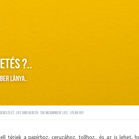
etés ?..
ber lánya..
séges élet,
life and health,
the meaning of life,
i plan joy
ll térjek a papírhoz, ceruzához, tollhoz.. és az is lehet, h