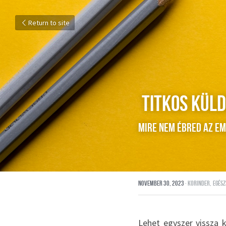
Return to site
 titkos Küld
mire nem ébred az em
November 30, 2023
·
korinder,
egész
Lehet egyszer vissza ke