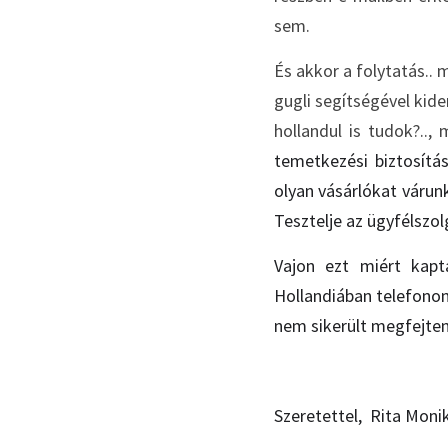
sem. 
És akkor a folytatás.. 
gugli segítségével kide
hollandul is tudok?..,
temetkezési biztosítás
olyan vásárlókat várunk
Tesztelje az ügyfélszol
Vajon ezt miért kapta
Hollandiában telefonon
nem sikerült megfejte
Szeretettel,  Rita Moni