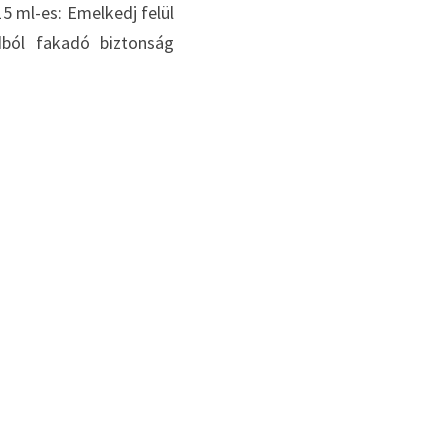
15 ml-es: Emelkedj felül  
ól fakadó biztonság 