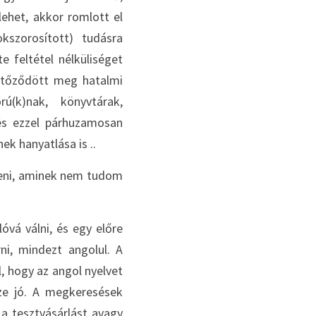
lehet, akkor romlott el 
szorosított) tudásra 
 feltétel nélküliséget 
ertőződött meg hatalmi 
(k)nak, könyvtárak, 
és ezzel párhuzamosan 
ek hanyatlása is ..
eni, aminek nem tudom 
vá válni, és egy előre 
i, mindezt angolul. A 
 hogy az angol nyelvet 
ze jó. A megkeresések 
a tesztvásárlást avagy 