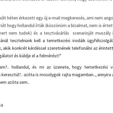
múlt héten érkezett egy új e-mail megkeresés, ami nem angolu
rült hogy hollandul írták (köszönöm a bizalmat, nem is értet
 mert nem tudok) és a tesztvásárlás  scenarioját muszály
ánál tesztelnünk kell a temetkezési irodáik ügyfélszolgá
, akik konkrét kérdéssel szeretnének telefonálni az érintet
gálatot és küldje el a felmérést!" 
m?.. hollandul, és mi az üzenete, hogy temetkezési vál
 keresztül?.. azóta is mosolygok rajta magamban.., annyira a
nem azóta sem..
ka 