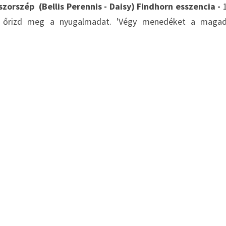
zorszép  (Bellis Perennis - Daisy) Findhorn esszencia - 
, őrizd meg a nyugalmadat. 'Végy menedéket a magadb