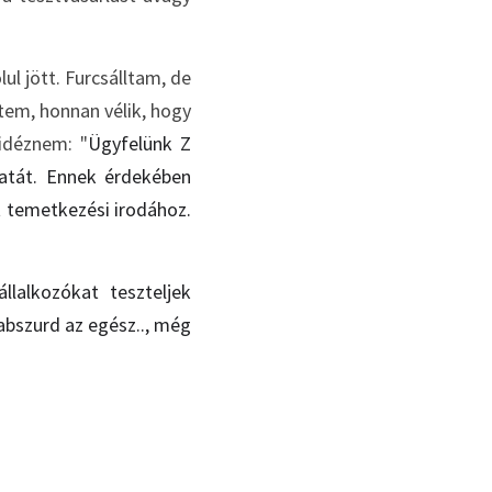
l jött. Furcsálltam, de 
tem, honnan vélik, hogy 
 idéznem: "
Ügyfelünk Z 
latát. Ennek érdekében 
t temetkezési irodához. 
lalkozókat teszteljek 
bszurd az egész.., még 