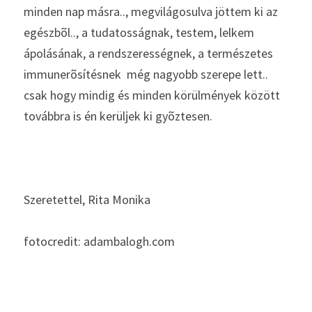
minden nap másra.., megvilágosulva jöttem ki az 
egészbõl.., a tudatosságnak, testem, lelkem 
ápolásának, a rendszerességnek, a természetes 
immunerõsítésnek  még nagyobb szerepe lett.. 
csak hogy mindig és minden körülmények között 
továbbra is én kerüljek ki gyõztesen.
Szeretettel, Rita Monika 
fotocredit: adambalogh.com 