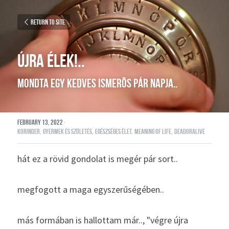
Return to site
ÚJRA ÉLEK!..
mondta egy kedves ismerõs pár napja..
February 13, 2022
·
korinder,
gyermek és születés,
egészséges élet,
meaning of life,
deadoralive
hát ez a rövid gondolat is megér pár sort.. 
megfogott a maga egyszerūségében..  
más formában is hallottam már.., "végre újra 