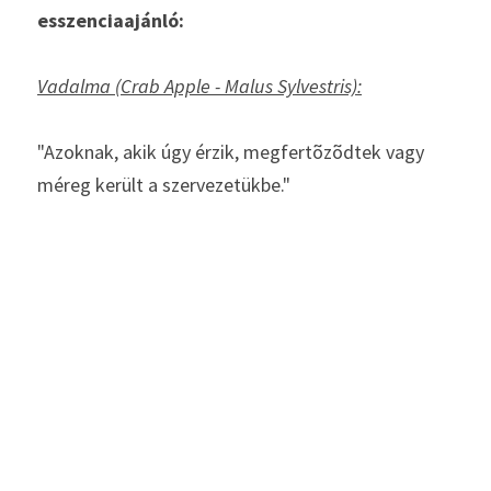
esszenciaajánló:
Vadalma (Crab Apple - Malus Sylvestris):
"Azoknak, akik úgy érzik, megfertõzõdtek vagy 
méreg került a szervezetükbe."