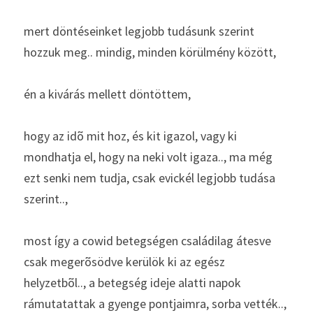
mert döntéseinket legjobb tudásunk szerint 
hozzuk meg.. mindig, minden körülmény között, 
én a kivárás mellett döntöttem, 
hogy az idõ mit hoz, és kit igazol, vagy ki 
mondhatja el, hogy na neki volt igaza.., ma még 
ezt senki nem tudja, csak evickél legjobb tudása 
szerint..,
most így a cowid betegségen családilag átesve 
csak megerõsödve kerülök ki az egész 
helyzetbõl.., a betegség ideje alatti napok 
rámutatattak a gyenge pontjaimra, sorba vették.., 