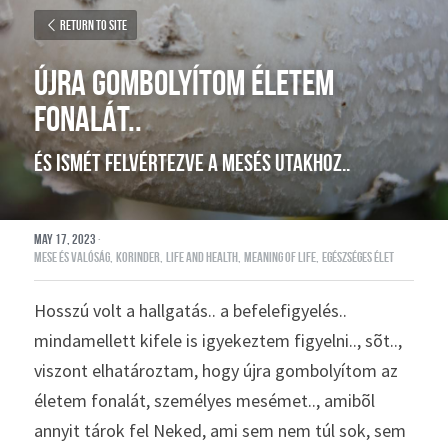
Return to site
ÚJRA GOMBOLYÍTOM ÉLETEM 
FONALÁT..
és ismét felvértezve a mesés utakhoz.. 
May 17, 2023
·
mese és valóság,
korinder,
life and health,
meaning of life,
egészséges élet
Hosszú volt a hallgatás.. a befelefigyelés.. 
mindamellett kifele is igyekeztem figyelni.., sõt.., 
viszont elhatároztam, hogy újra gombolyítom az 
életem fonalát, személyes mesémet.., amibõl 
annyit tárok fel Neked, ami sem nem túl sok, sem 