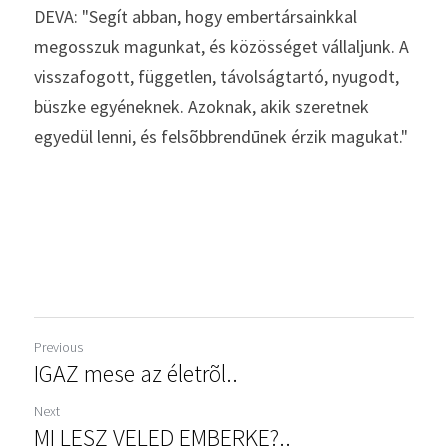
DEVA: "Segít abban, hogy embertársainkkal 
megosszuk magunkat, és közösséget vállaljunk. A 
visszafogott, független, távolságtartó, nyugodt, 
büszke egyéneknek. Azoknak, akik szeretnek 
egyedül lenni, és felsõbbrendūnek érzik magukat."
Previous
IGAZ mese az életrõl..
Next
MI LESZ VELED EMBERKE?..