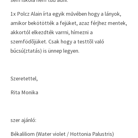
1x Polcz Alain írta egyik mūvében hogy a lányok, 
amikor bekötötték a fejüket, azaz férjhez mentek, 
akkortól elkezdték varrni, hímezni a 
szemfödõjüket. Csak hogy a testtõl való 
búcsú(ztatás) is ünnep legyen. 
Szeretettel, 
Rita Monika 
szer ajánló: 
Békaliliom (Water violet / Hottonia Palustris) 