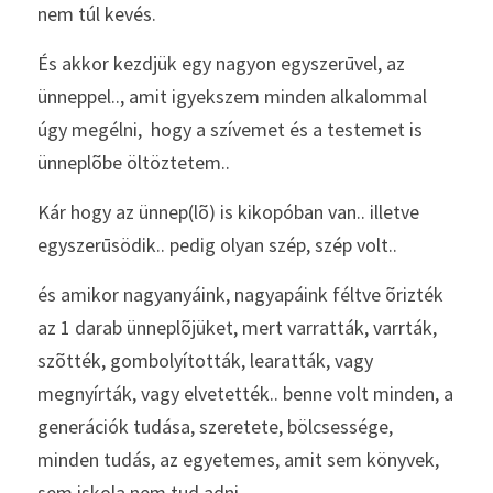
nem túl kevés.
És akkor kezdjük egy nagyon egyszerūvel, az 
ünneppel.., amit igyekszem minden alkalommal 
úgy megélni,  hogy a szívemet és a testemet is 
ünneplõbe öltöztetem.. 
Kár hogy az ünnep(lõ) is kikopóban van.. illetve 
egyszerūsödik.. pedig olyan szép, szép volt.. 
és amikor nagyanyáink, nagyapáink féltve õrizték 
az 1 darab ünneplõjüket, mert varratták, varrták, 
szõtték, gombolyították, learatták, vagy 
megnyírták, vagy elvetették.. benne volt minden, a 
generációk tudása, szeretete, bölcsessége, 
minden tudás, az egyetemes, amit sem könyvek, 
sem iskola nem tud adni. 