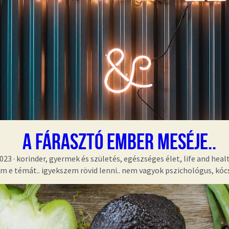
A FÁRASZTÓ EMBER MESÉJE..
2023
·
korinder,
gyermek és születés,
egészséges élet,
life and heal
 e témát.. igyekszem rövid lenni.. nem vagyok pszichológus, kócs, 