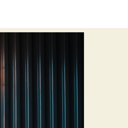
0
rever
autism and others