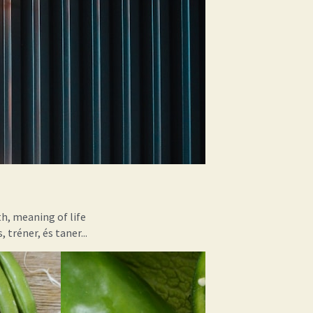
th,
meaning of life
tréner, és taner...