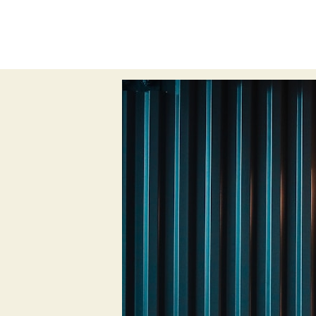
All
pabloneruda
eleteshalal
tis