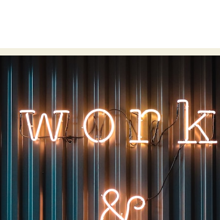
ztanlatas
timing
szerepek
szinhaz minden
feldenkraisfo